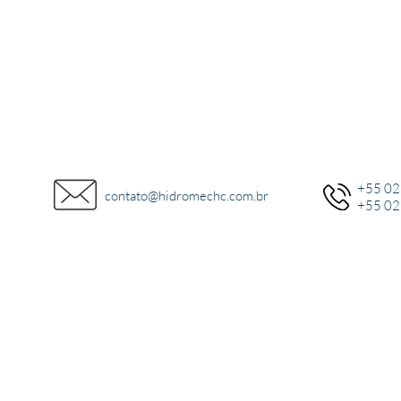
+55 02
contato@hidromechc.com.br
+55 02