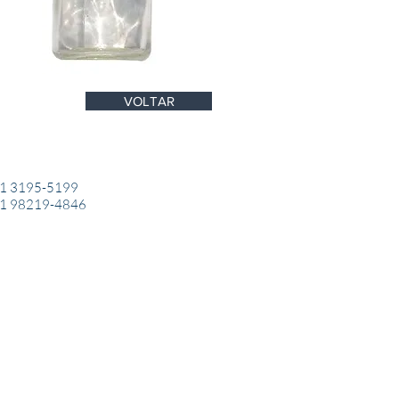
VOLTAR
1 3195-5199
1 98219-4846